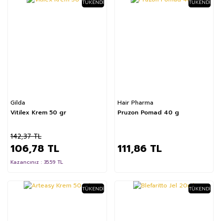
TÜKENDI
TÜKENDI
%25
Gilda
Hair Pharma
Vitilex Krem 50 gr
Pruzon Pomad 40 g
142,37 TL
106,78 TL
111,86 TL
Kazancınız : 35.59 TL
TÜKENDI
TÜKENDI