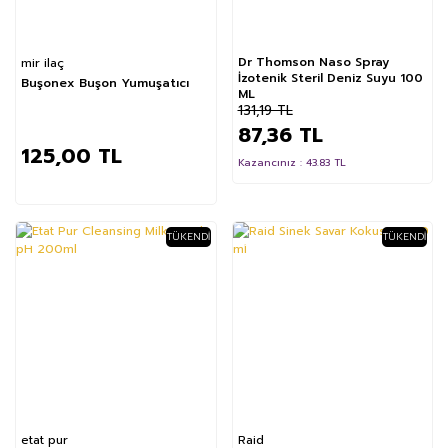
Dr Thomson Naso Spray
mir ilaç
İzotenik Steril Deniz Suyu 100
Buşonex Buşon Yumuşatıcı
ML
131,19 TL
87,36 TL
125,00 TL
Kazancınız : 43.83 TL
TÜKENDI
TÜKENDI
%54
%12
etat pur
Raid