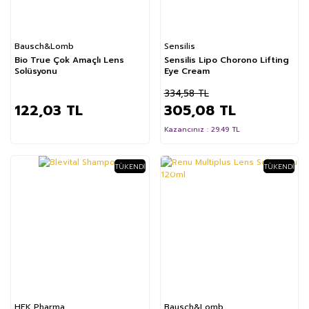
Bausch&Lomb
Sensilis
Bio True Çok Amaçlı Lens
Sensilis Lipo Chorono Lifting
Solüsyonu
Eye Cream
334,58 TL
122,03 TL
305,08 TL
Kazancınız : 29.49 TL
TÜKENDI
TÜKENDI
%6
HEK Pharma
Bausch&Lomb