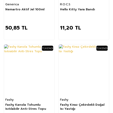
Generica
R.O.C.S
Nemartro Aktif Jel 100ml
Hello Kitty Yara Bandı
50,85 TL
11,20 TL
TÜKENDI
TÜKENDI
%20
%37
Fashy
Fashy
Fashy Kanola Tohumlu
Fashy Kiraz Çekirdekli Doğal
Isıtılabilir Anti-Stres Topu
Isı Yastığı