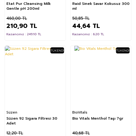
Etat Pur Cleansing Milk
Raid Sinek Savar Kokusuz 300
Gentle pH 200ml
ml
460,00 TL
50,85 TL
210,90 TL
44,64 TL
Kazancınız : 249.10 TL
Kazancınız : 6.20 TL
TÜKENDI
TÜKENDI
%26
%20
Süzen
BioVitals
Süzen 92 Sigara Filtresi 30
Bio Vitals Menthol Taşı 7gr
Adet
12,20 TL
40,68 TL