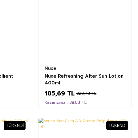
Nuxe
llıent
Nuxe Refreshing After Sun Lotion
400ml
185,69 TL
223,73 TL
Kazancınız : 38.03 TL
TÜKENDI
TÜKENDI
%35