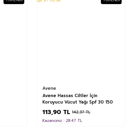
%20
Avene
Avene Hassas Ciltler İçin
Koruyucu Vücut Yağı Spf 30 150
ml
113,90 TL
142,37 TL
Kazancınız : 28.47 TL