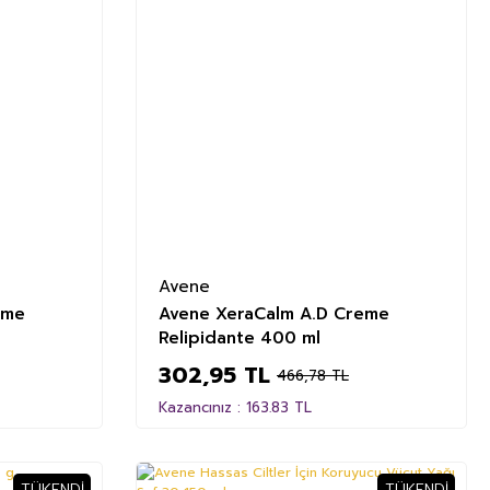
Avene
ume
Avene XeraCalm A.D Creme
Relipidante 400 ml
302,95 TL
466,78 TL
Kazancınız : 163.83 TL
TÜKENDI
TÜKENDI