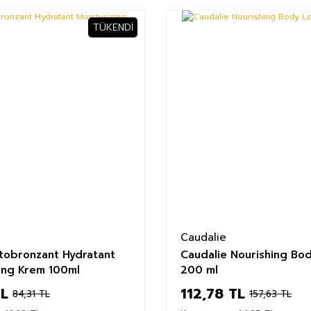
TÜKENDI
%28
Caudalie
tobronzant Hydratant
Caudalie Nourishing Bod
zing Krem 100ml
200 ml
TL
112,78 TL
84,31 TL
157,63 TL