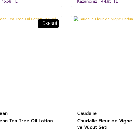
: 16.68 TL
Kazancınız : 44.85 TL
TÜKENDI
%52
ean
Caudalie
an Tea Tree Oil Lotion
Caudalie Fleur de Vigne
ve Vücut Seti