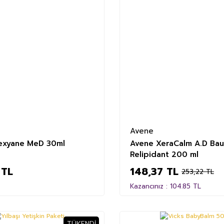
Avene
exyane MeD 30ml
Avene XeraCalm A.D Ba
Relipidant 200 ml
 TL
148,37 TL
253,22 TL
Kazancınız : 104.85 TL
TÜKENDI