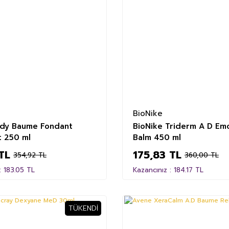
BioNike
dy Baume Fondant
BioNike Triderm A D Emo
t 250 ml
Balm 450 ml
TL
175,83 TL
354,92 TL
360,00 TL
: 183.05 TL
Kazancınız : 184.17 TL
TÜKENDI
%41