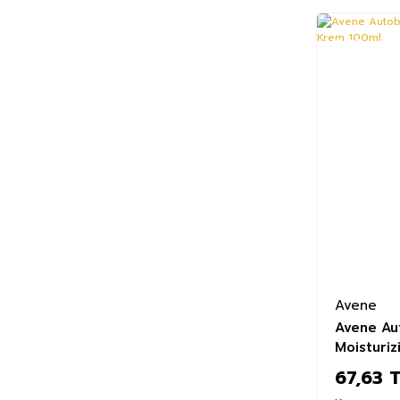
%20
Avene
Avene Au
Moisturi
67,63 