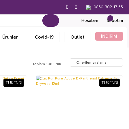
0850 302 17 65
Hesabım
Sepetim
İNDİRİM
 Ürünler
Covid-19
Outlet
Toplam 108 ürün
TÜKENDI
TÜKENDI
%27