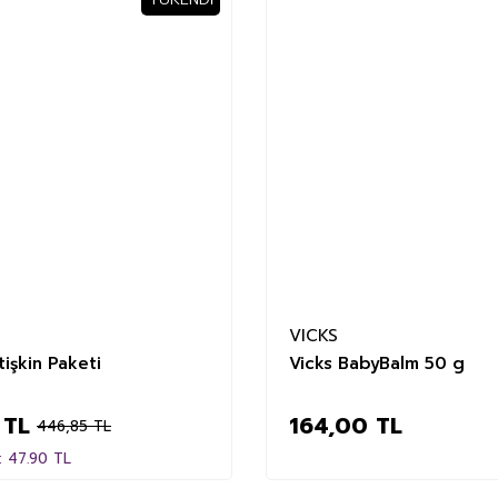
VICKS
tişkin Paketi
Vicks BabyBalm 50 g
 TL
164,00 TL
446,85 TL
: 47.90 TL