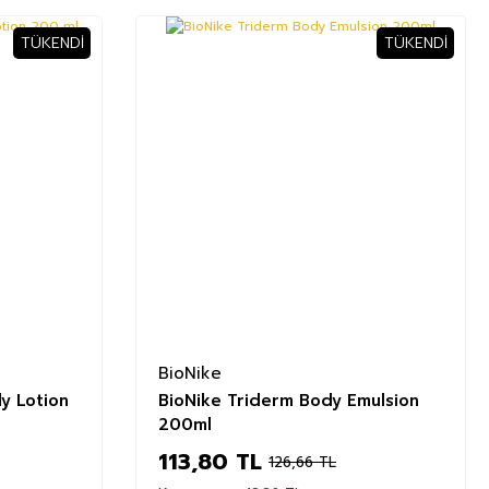
TÜKENDI
TÜKENDI
%10
BioNike
y Lotion
BioNike Triderm Body Emulsion
200ml
113,80 TL
126,66 TL