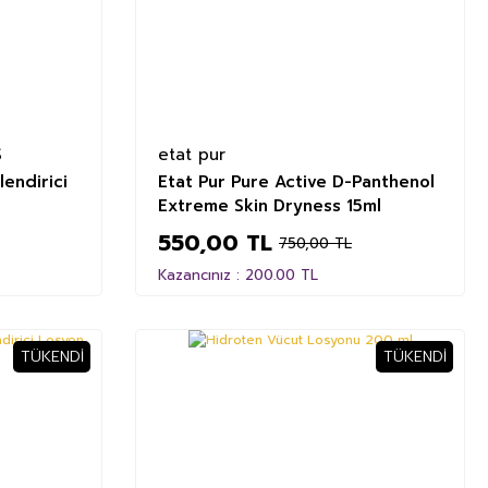
S
etat pur
endirici
Etat Pur Pure Active D-Panthenol
Extreme Skin Dryness 15ml
550,00 TL
750,00 TL
Kazancınız : 200.00 TL
TÜKENDI
TÜKENDI