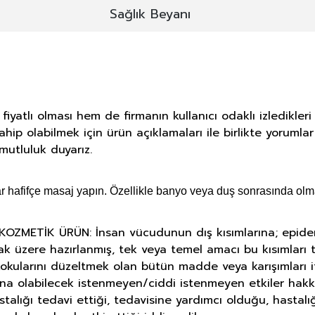
Sağlık Beyanı
yatlı olması hem de firmanın kullanıcı odaklı izledikler
ahip olabilmek için ürün açıklamaları ile birlikte yorumla
mutluluk duyarız.
r hafifçe masaj yapın. Özellikle banyo veya duş sonrasında olm
METİK ÜRÜN: İnsan vücudunun dış kısımlarına; epiderma, 
ak üzere hazırlanmış, tek veya temel amacı bu kısımlar
okularını düzeltmek olan bütün madde veya karışımları i
ına olabilecek istenmeyen/ciddi istenmeyen etkiler hakk
astalığı tedavi ettiği, tedavisine yardımcı olduğu, hasta