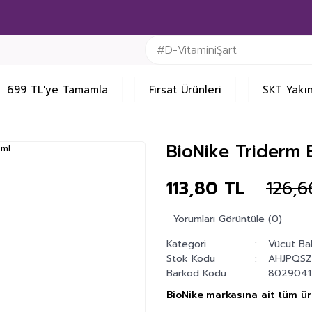
699 TL'ye Tamamla
Fırsat Ürünleri
SKT Yakın
BioNike Triderm
113,80 TL
126,6
Yorumları Görüntüle (0)
Kategori
Vücut Ba
Stok Kodu
AHJPQS
Barkod Kodu
8029041
BioNike
markasına ait tüm ürü