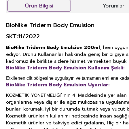
Ürün Bilgisi
Yorumlar
BioNike Triderm Body Emulsion
SKT:11/2022
BioNike Triderm Body Emulsion 200ml,
hem uygun fi
ediyor. Ürünü Kullananlar hakkında geniş bir bilgiye s
kadromuz ile birlikte sizlere hizmet vermekten büyük 
BioNike Triderm Body Emulsion Kullanım Şekli:
Etkilenen cilt bölgesine uygulayın ve tamamen emilene kada
BioNike Triderm Body Emulsion Uyarılar:
KOZMETİK YÖNETMELİĞİ’ nin 4. Maddesinde yer alan KOZ
organlarına veya dişler ile ağız mukozasına uygulanm
bunları korumak, iyi bir durumda tutmak veya vücut k
Kozmetik ürünlerin kullanımı neticesinde insan sağlığ
Kozmetik ürünler ve takviye edici gıdaların, Hiç bir h