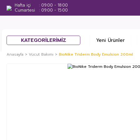
Hafta içi
09:00 - 18:00
Cumartesi
09:00 - 15:00
KATEGORİLERİMİZ
Yeni Ürünler
Anasayfa
Vücut Bakımı
BioNike Triderm Body Emulsion 200ml
%10