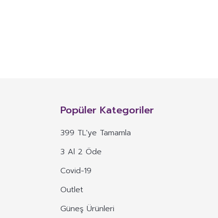
NITIM VE SAĞLIK BEYANI İLE
n, mineral, protein, karbonhidrat, lif, yağ asidi, amino asit gibi
 ve benzeri maddelerin konsantre veya ekstraktlarının tek başına veya
Popüler Kategoriler
 alım dozu belirlenmiş ürünleri ifade eder.
399 TL'ye Tamamla
veya böyle özelliklere atıfta bulunan ifadeler yer alamaz.
3 Al 2 Öde
, ima eden veya vurgulayan ifadeler yer alamaz.
Covid-19
Outlet
Güneş Ürünleri