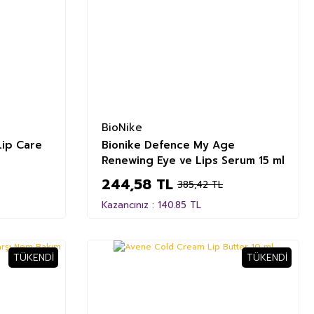
BioNike
Lip Care
Bionike Defence My Age
Renewing Eye ve Lips Serum 15 ml
244,58 TL
385,42 TL
Kazancınız : 140.85 TL
TÜKENDI
TÜKENDI
%45