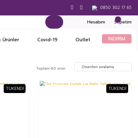
0850 302 17 65
Hesabım
Sepetim
İNDİRİM
 Ürünler
Covid-19
Outlet
Toplam 60 ürün
TÜKENDI
TÜKENDI