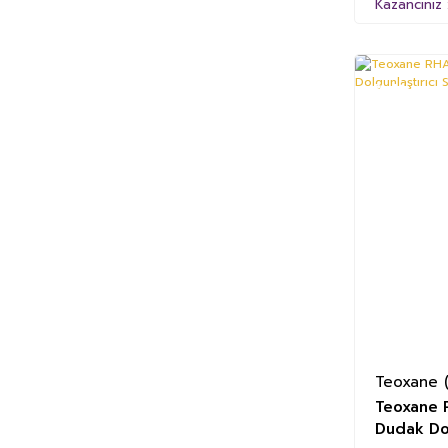
Kazancınız 
%41
Teoxane (
Teoxane R
Dudak Dol