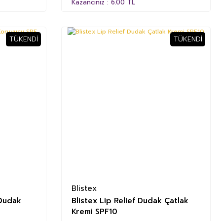
Kazancınız : 6.00 TL
TÜKENDI
TÜKENDI
Blistex
 Dudak
Blistex Lip Relief Dudak Çatlak
Kremi SPF10