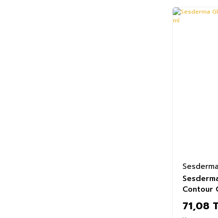
%18
Sesderm
Sesderma
Contour 
71,08 