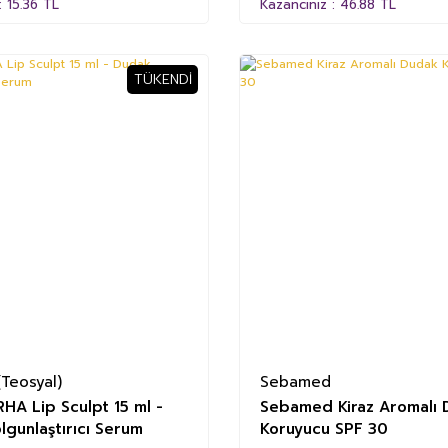
: 15.36 TL
Kazancınız : 46.88 TL
TÜKENDI
Teosyal)
Sebamed
HA Lip Sculpt 15 ml -
Sebamed Kiraz Aromalı
gunlaştırıcı Serum
Koruyucu SPF 30