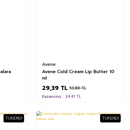
Avene
alara
Avene Cold Cream Lip Butter 10
ml
29,39 TL
53,80 TL
Kazancınız : 24.41 TL
TÜKENDI
TÜKENDI