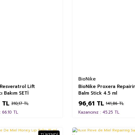
BioNike
Resveratrol Lift
BioNike Proxera Repairi
ıcı Bakım SETİ
Balm Stick 4.5 ml
 TL
96,61 TL
310,17 TL
141,86 TL
: 66.10 TL
Kazancınız : 45.25 TL
TÜKENDI