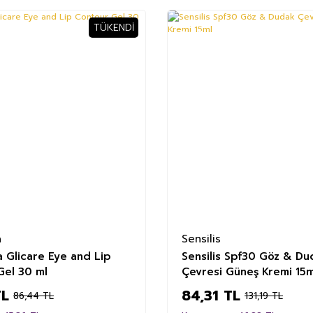
TÜKENDI
%36
a
Sensilis
 Glicare Eye and Lip
Sensilis Spf30 Göz & Du
Gel 30 ml
Çevresi Güneş Kremi 15m
TL
84,31 TL
86,44 TL
131,19 TL