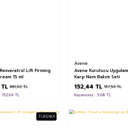
Avene
Resveratrol Lift Firming
Avene Kurutucu Uygulam
Cream 15 ml
Karşı Nem Bakım Seti
 TL
152,44 TL
661,02 TL
157,53 TL
: 152.64 TL
Kazancınız : 5.08 TL
TÜKENDI
%32