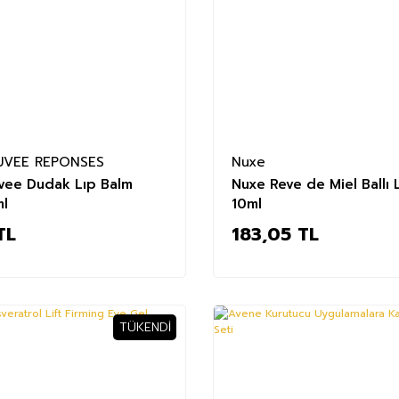
UVEE REPONSES
Nuxe
vee Dudak Lıp Balm
Nuxe Reve de Miel Ballı 
ml
10ml
TL
183,05 TL
TÜKENDI
%3