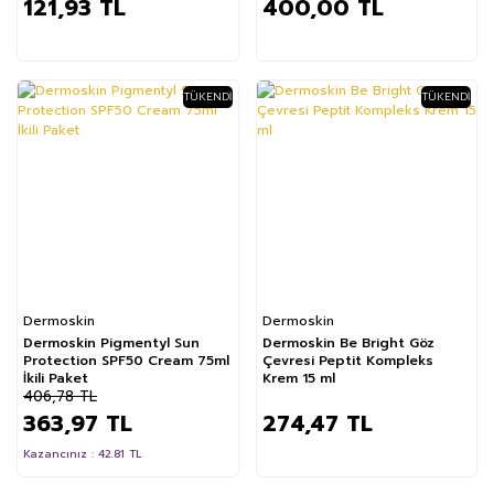
121,93 TL
400,00 TL
TÜKENDI
TÜKENDI
%11
Dermoskin
Dermoskin
Dermoskin Pigmentyl Sun
Dermoskin Be Bright Göz
Protection SPF50 Cream 75ml
Çevresi Peptit Kompleks
İkili Paket
Krem 15 ml
406,78 TL
363,97 TL
274,47 TL
Kazancınız : 42.81 TL