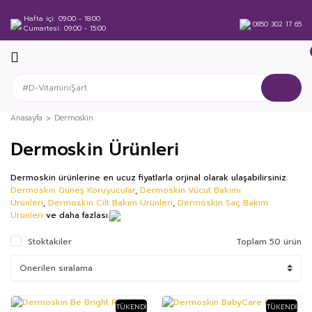
Hafta içi
09:00 - 18:00
0850 302 17 65
Cumartesi
09:00 - 15:00
Anasayfa
Dermoskin
Dermoskin Ürünleri
Dermoskin ürünlerine en ucuz fiyatlarla orjinal olarak ulaşabilirsiniz.
Dermoskin Güneş Koruyucular
,
Dermoskin
Vücut Bakımı
Ürünleri
,
Dermoskin
Cilt Bakım Ürünleri
,
Dermoskin
Saç Bakım
Ürünleri
ve daha fazlası.
Stoktakiler
Toplam 50 ürün
TÜKENDI
TÜKENDI
%27
%69