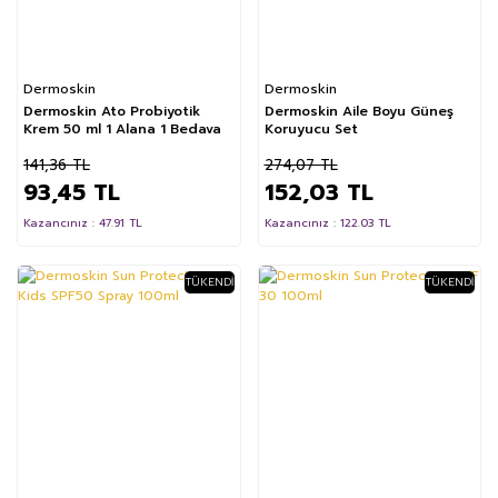
Dermoskin
Dermoskin
Dermoskin Ato Probiyotik
Dermoskin Aile Boyu Güneş
Krem 50 ml 1 Alana 1 Bedava
Koruyucu Set
141,36 TL
274,07 TL
93,45 TL
152,03 TL
Kazancınız : 47.91 TL
Kazancınız : 122.03 TL
TÜKENDI
TÜKENDI
%50