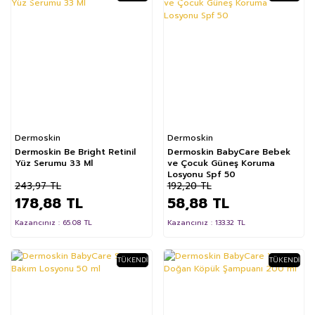
Dermoskin
Dermoskin
Dermoskin Be Bright Retinil
Dermoskin BabyCare Bebek
Yüz Serumu 33 Ml
ve Çocuk Güneş Koruma
Losyonu Spf 50
243,97 TL
192,20 TL
178,88 TL
58,88 TL
Kazancınız : 65.08 TL
Kazancınız : 133.32 TL
TÜKENDI
TÜKENDI
%75