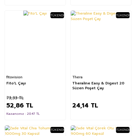
TÜKENDI
TÜKENDI
%28
fitovision
Thera
Fito'L Çayı
Theraline Easy & Digest 20
Süzen Poşet Çay
73,33 TL
52,86 TL
24,14 TL
Kazancınız : 20.47 TL
TÜKENDI
TÜKENDI