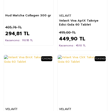
Hud Matcha Collagen 300 gr
VELAVİT
Velavit Viva AptX Takviye
Edici Gıda 60 Tablet
405,76 TL
294,81 TL
495,00 TL
449,90 TL
Kazancınız : 110.95 TL
Kazancınız : 45.10 TL
TÜKENDI
TÜKENDI
%9
%9
VELAVİT
VELAVİT