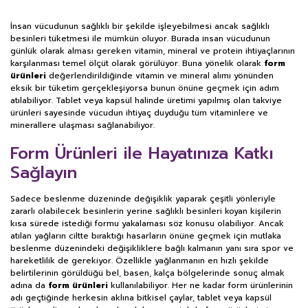
İnsan vücudunun sağlıklı bir şekilde işleyebilmesi ancak sağlıklı
besinleri tüketmesi ile mümkün oluyor. Burada insan vücudunun
günlük olarak alması gereken vitamin, mineral ve protein ihtiyaçlarının
karşılanması temel ölçüt olarak görülüyor. Buna yönelik olarak
form
ürünleri
değerlendirildiğinde vitamin ve mineral alımı yönünden
eksik bir tüketim gerçekleşiyorsa bunun önüne geçmek için adım
atılabiliyor. Tablet veya kapsül halinde üretimi yapılmış olan takviye
ürünleri sayesinde vücudun ihtiyaç duyduğu tüm vitaminlere ve
minerallere ulaşması sağlanabiliyor.
Form Ürünleri ile Hayatınıza Katkı
Sağlayın
Sadece beslenme düzeninde değişiklik yaparak çeşitli yönleriyle
zararlı olabilecek besinlerin yerine sağlıklı besinleri koyan kişilerin
kısa sürede istediği formu yakalaması söz konusu olabiliyor. Ancak
atılan yağların ciltte bıraktığı hasarların önüne geçmek için mutlaka
beslenme düzenindeki değişikliklere bağlı kalmanın yanı sıra spor ve
hareketlilik de gerekiyor. Özellikle yağlanmanın en hızlı şekilde
belirtilerinin görüldüğü bel, basen, kalça bölgelerinde sonuç almak
adına da
form ürünleri
kullanılabiliyor. Her ne kadar form ürünlerinin
adı geçtiğinde herkesin aklına bitkisel çaylar, tablet veya kapsül