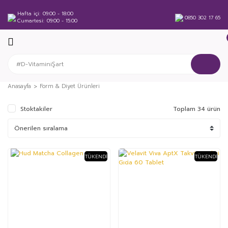
Hafta içi
09:00 - 18:00
0850 302 17 65
Cumartesi
09:00 - 15:00
Anasayfa
Form & Diyet Ürünleri
Stoktakiler
Toplam 34 ürün
TÜKENDI
TÜKENDI
%27
%9