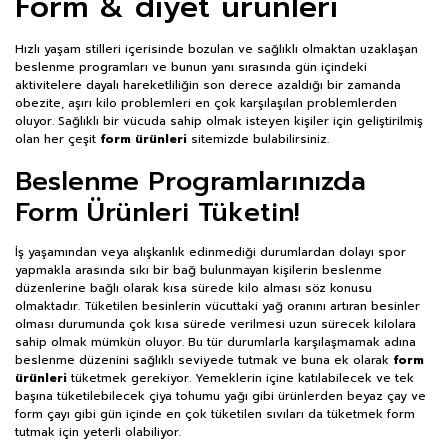
Form & diyet ürünleri
Hızlı yaşam stilleri içerisinde bozulan ve sağlıklı olmaktan uzaklaşan
beslenme programları ve bunun yanı sırasında gün içindeki
aktivitelere dayalı hareketliliğin son derece azaldığı bir zamanda
obezite, aşırı kilo problemleri en çok karşılaşılan problemlerden
oluyor. Sağlıklı bir vücuda sahip olmak isteyen kişiler için geliştirilmiş
olan her çeşit
form ürünleri
sitemizde bulabilirsiniz.
Beslenme Programlarınızda
Form Ürünleri Tüketin!
İş yaşamından veya alışkanlık edinmediği durumlardan dolayı spor
yapmakla arasında sıkı bir bağ bulunmayan kişilerin beslenme
düzenlerine bağlı olarak kısa sürede kilo alması söz konusu
olmaktadır. Tüketilen besinlerin vücuttaki yağ oranını artıran besinler
olması durumunda çok kısa sürede verilmesi uzun sürecek kilolara
sahip olmak mümkün oluyor. Bu tür durumlarla karşılaşmamak adına
beslenme düzenini sağlıklı seviyede tutmak ve buna ek olarak
form
ürünleri
tüketmek gerekiyor. Yemeklerin içine katılabilecek ve tek
başına tüketilebilecek çiya tohumu yağı gibi ürünlerden beyaz çay ve
form çayı gibi gün içinde en çok tüketilen sıvıları da tüketmek form
tutmak için yeterli olabiliyor.