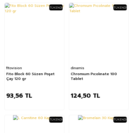
TÜKENDI
TÜKENDI
fitovision
dinamis
Fito Block 60 Süzen Poşet
Chromıum Pıcolınate 100
Çay 120 gr
Tablet
93,56 TL
124,50 TL
TÜKENDI
TÜKENDI