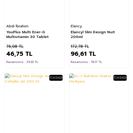
Abdi İbrahim
Elancy
YouPlus Multi Ener-G
Elancyl Slim Design Nuit
Multivitamin 30 Tablet
200ml
76,08 TL
172,78 TL
46,75 TL
96,61 TL
Kazancınız : 29.33 TL
Kazancınız : 76.17 TL
TÜKENDI
TÜKENDI
%27