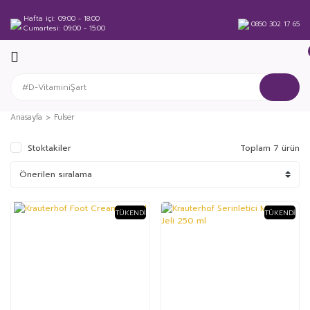
Hafta içi
09:00 - 18:00
0850 302 17 65
Cumartesi
09:00 - 15:00
Anasayfa
Fulser
Stoktakiler
Toplam 7 ürün
TÜKENDI
TÜKENDI