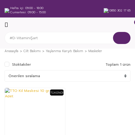
Hafta içi
09:00 - 18:00
0850 302 17 65
Cumartesi
09:00 - 15:00
Anasayfa
Cilt Bakımı
Yaşlanma Karşıtı Bakım
Maskeler
Stoktakiler
Toplam 1 ürün
TÜKENDI
%12