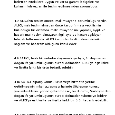
belirtilen niteliklere uygun ve varsa garanti belgeleri ve
kullanım kılavuzları ile teslim edilmesinden sorumludur.
4.9 ALICI’nın teslim öncesi malı muayene sorumluluğu vardır.
ALICI, malı teslim almadan önce kargo firması yetkilisinin
bulunduğu bir ortamda, malın muayenesini yapmalı, ayıplı ve
hasarlı malı teslim almayarak ilgili ayıp ve hasarı açıklayan
tutanak tutturmalıdır. ALICI kargodan teslim alınan ürünün
sağlam ve hasarsız olduğunu kabul eder.
4.9 SATICI, haklı bir sebebe dayanmak şartıyla, Sözleşmeden
doğan ifa yükümlülüğünün süresi dolmadan ALICI’ya eşit kalite
ve fiyatta farklı bir ürün tedarik edebilir.
4.10 SATICI, sipariş konusu ürün veya hizmetin yerine
getirilmesinin imkansızlaşması halinde Sözleşme konusu
yükümlülüklerini yerine getiremezse, bu durumu, Sözleşmeden
doğan ifa yükümlülüğünün süresi dolmadan tüketiciye bildirir
ve ALICI’ya eşit kalite ve fiyatta farklı bir ürün tedarik edebilir.
4.11 Sözleşme konusu ürünün teslimatı için işbu Sözleşmenin