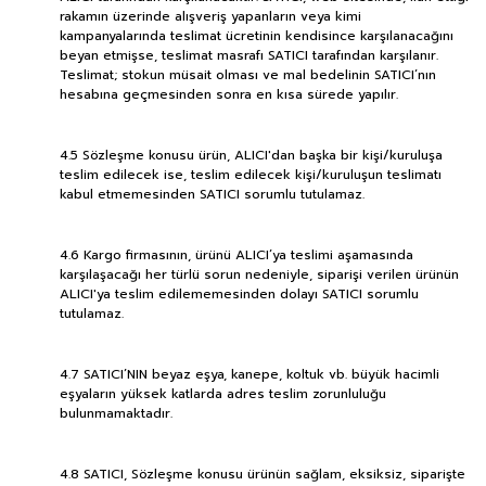
rakamın üzerinde alışveriş yapanların veya kimi
kampanyalarında teslimat ücretinin kendisince karşılanacağını
beyan etmişse, teslimat masrafı SATICI tarafından karşılanır.
Teslimat; stokun müsait olması ve mal bedelinin SATICI’nın
hesabına geçmesinden sonra en kısa sürede yapılır.
4.5 Sözleşme konusu ürün, ALICI'dan başka bir kişi/kuruluşa
teslim edilecek ise, teslim edilecek kişi/kuruluşun teslimatı
kabul etmemesinden SATICI sorumlu tutulamaz.
4.6 Kargo firmasının, ürünü ALICI’ya teslimi aşamasında
karşılaşacağı her türlü sorun nedeniyle, siparişi verilen ürünün
ALICI'ya teslim edilememesinden dolayı SATICI sorumlu
tutulamaz.
4.7 SATICI’NIN beyaz eşya, kanepe, koltuk vb. büyük hacimli
eşyaların yüksek katlarda adres teslim zorunluluğu
bulunmamaktadır.
4.8 SATICI, Sözleşme konusu ürünün sağlam, eksiksiz, siparişte