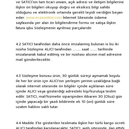
ve SATICI’nın tam ticari unvanı, açık adresi ve iletişim bilgilerine
ilişkin ön bilgileri okuyup doğru ve eksiksiz bilgi sahibi
olduğunu ve elektronik ortamda gerekli teyidi verdiğini beyan
eder.
www.eczaonline.com
İnternet Sitesinde ödeme
sayfasında yer alan ön bilgilendirme formu ve satışa ilişkin
fatura işbu Sözleşmenin ayrılmaz parçalarıdır.
4.2 SATICI tarafından daha önce imzalanmış bulunan is bu iki
nüsha Sözleşme ALICI tarafından ………… saat ………. tarihinde
imzalanarak kabul edilmiş ve bir nüshası alıcının mail adresine
mail gönderilecektir.
4.3 Sözleşme konusu ürün, 30 günlük süreyi aşmamak koşulu
ile her bir ürün için ALICI'nın yerleşim yerinin uzaklığına bağlı
olarak internet sitesinde ön bilgiler içinde açıklanan süre
içinde ALICI veya gösterdiği adresteki kişi/kuruluşa teslim
edilir. SATICI, mal/hizmetin siparişinden itibaren 30 (Otuz) gün
içinde yapacağı bir yazılı bildirimle ek 10 (on) günlük süre
uzatım hakkını saklı tutar.
4.4 Madde 3’te gösterilen teslimata ilişkin her türlü kargo ücreti
ALICI tarafından karşılanacaktır. SATICI, web sitesinde, ilan ettiği