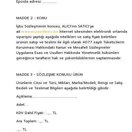
Eposta adresi: …………………
MADDE 2 - KONU
İşbu Sözleşmenin konusu, ALICI'nın SATICI'ya
ait
www.eczaonline.com
İnternet sitesinden elektronik ortamda
siparişini yaptığı aşağıda nitelikleri ve satış fiyatı belirtilen
ürünün satışı ve teslimi ile ilgili olarak 4077 sayılı Tüketicilerin
Korunması Hakkındaki Kanun ve Mesafeli Sözleşmeler
Uygulama Esas ve Usulleri Hakkında Yönetmelik hükümleri
gereğince tarafların hak ve yükümlülüklerinin saptanmasıdır.
MADDE 3 - SÖZLEŞME KONUSU ÜRÜN
Ürünlerin Cinsi ve Türü, Miktarı, Marka/Modeli, Rengi ve Satış
Bedeli ve Teslimat Bilgileri aşağıda belirtildiği gibidir.
Açıklama…………………………………………………………
Adet: ..
KDV Dahil Fiyatı : …,… TL
Ara Toplam: …,… TL
…,… TL