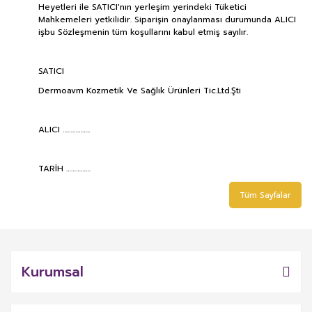
Heyetleri ile SATICI'nın yerleşim yerindeki Tüketici
Mahkemeleri yetkilidir. Siparişin onaylanması durumunda ALICI
işbu Sözleşmenin tüm koşullarını kabul etmiş sayılır.
SATICI
Dermoavm Kozmetik Ve Sağlık Ürünleri Tic.Ltd.Şti
ALICI ……………..
TARİH ……………
Tüm Sayfalar
Kurumsal