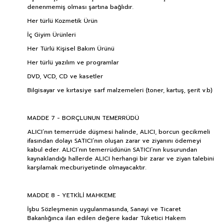
denenmemiş olması şartına bağlıdır.
Her türlü Kozmetik Ürün
İç Giyim Ürünleri
Her Türlü Kişisel Bakım Ürünü
Her türlü yazılım ve programlar
DVD, VCD, CD ve kasetler
Bilgisayar ve kırtasiye sarf malzemeleri (toner, kartuş, şerit v.b)
MADDE 7 - BORÇLUNUN TEMERRÜDÜ
ALICI’nın temerrüde düşmesi halinde, ALICI, borcun gecikmeli
ifasından dolayı SATICI’nın oluşan zarar ve ziyanını ödemeyi
kabul eder. ALICI’nın temerrüdünün SATICI’nın kusurundan
kaynaklandığı hallerde ALICI herhangi bir zarar ve ziyan talebini
karşılamak mecburiyetinde olmayacaktır.
MADDE 8 - YETKİLİ MAHKEME
İşbu Sözleşmenin uygulanmasında, Sanayi ve Ticaret
Bakanlığınca ilan edilen değere kadar Tüketici Hakem