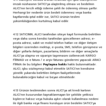
imzalı nüshasının SATICI'ya ulaştırılmış olması ve bedelinin
ALICI'nın tercih ettiği ödeme şekli ile ödenmiş olması şarttır.
Herhangi bir nedenle ürün bedeli ödenmez veya banka
kayıtlarında iptal edilir ise, SATICI ürünün teslimi
yükümlülüğünden kurtulmuş kabul edilir.
4.12 SATICININ, ALICI tarafından siteye kayıt formunda belirtilen
veya daha sonra kendisi tarafından güncellenen adresi, e-
posta adresi, sabit ve mobil telefon hatları ve diğer iletişim
bilgileri üzerinden mektup, e-posta, SMS, telefon görüşmesi ve
diğer yollarla iletişim, pazarlama, bildirim ve diğer amaçlarla
ALICI’ya ulaşma ve siparişin taşınmasını üstlenecek KARGO
FİRMASI ve e fatura / e arşiv faturası gönderimi yapacak ARACI
FİRMA ile bu bilgileri
Paylaşma hakkı
hakkı bulunmaktadır.
ALICI, işbu sözleşmeyi kabul etmekle SATICI’nın kendisine
yönelik yukarıda belirtilen iletişim faaliyetlerinde
bulunabileceğini kabul ve beyan etmektedir.
4.13 Ürünün tesliminden sonra ALICI'ya ait kredi kartının
ALICI'nın kusurundan kaynaklanmayan bir şekilde yetkisiz
kişilerce haksız veya hukuka aykırı olarak kullanılması nedeni
ile ilgili banka veya finans kuruluşun ürün bedelini SATICI'ya