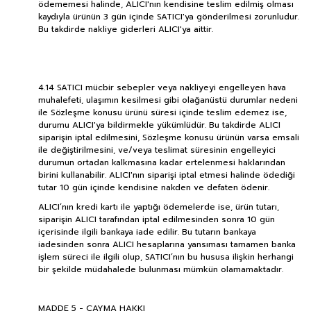
ödememesi halinde, ALICI'nın kendisine teslim edilmiş olması
kaydıyla ürünün 3 gün içinde SATICI'ya gönderilmesi zorunludur.
Bu takdirde nakliye giderleri ALICI'ya aittir.
4.14 SATICI mücbir sebepler veya nakliyeyi engelleyen hava
muhalefeti, ulaşımın kesilmesi gibi olağanüstü durumlar nedeni
ile Sözleşme konusu ürünü süresi içinde teslim edemez ise,
durumu ALICI'ya bildirmekle yükümlüdür. Bu takdirde ALICI
siparişin iptal edilmesini, Sözleşme konusu ürünün varsa emsali
ile değiştirilmesini, ve/veya teslimat süresinin engelleyici
durumun ortadan kalkmasına kadar ertelenmesi haklarından
birini kullanabilir. ALICI'nın siparişi iptal etmesi halinde ödediği
tutar 10 gün içinde kendisine nakden ve defaten ödenir.
ALICI’nın kredi kartı ile yaptığı ödemelerde ise, ürün tutarı,
siparişin ALICI tarafından iptal edilmesinden sonra 10 gün
içerisinde ilgili bankaya iade edilir. Bu tutarın bankaya
iadesinden sonra ALICI hesaplarına yansıması tamamen banka
işlem süreci ile ilgili olup, SATICI’nın bu hususa ilişkin herhangi
bir şekilde müdahalede bulunması mümkün olamamaktadır.
MADDE 5 - CAYMA HAKKI