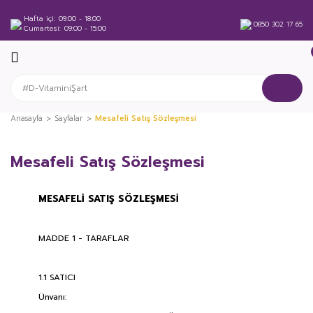
Hafta içi
09:00 - 18:00
0850 302 17 65
Cumartesi
09:00 - 15:00
Anasayfa
Sayfalar
Mesafeli Satış Sözleşmesi
Mesafeli Satış Sözleşmesi
MESAFELİ SATIŞ SÖZLEŞMESİ
MADDE 1 - TARAFLAR
1.1 SATICI
Ünvanı: