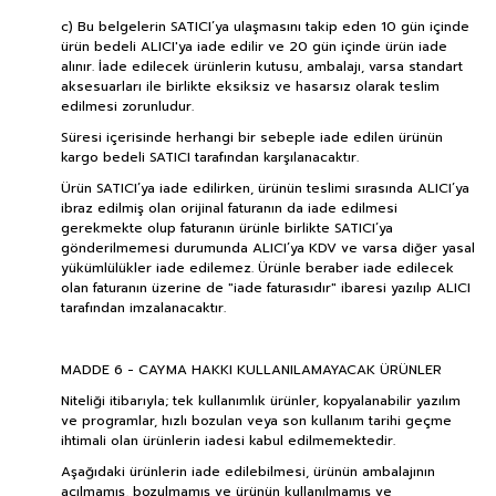
c) Bu belgelerin SATICI’ya ulaşmasını takip eden 10 gün içinde
ürün bedeli ALICI'ya iade edilir ve 20 gün içinde ürün iade
alınır. İade edilecek ürünlerin kutusu, ambalajı, varsa standart
aksesuarları ile birlikte eksiksiz ve hasarsız olarak teslim
edilmesi zorunludur.
Süresi içerisinde herhangi bir sebeple iade edilen ürünün
kargo bedeli SATICI tarafından karşılanacaktır.
Ürün SATICI’ya iade edilirken, ürünün teslimi sırasında ALICI’ya
ibraz edilmiş olan orijinal faturanın da iade edilmesi
gerekmekte olup faturanın ürünle birlikte SATICI’ya
gönderilmemesi durumunda ALICI’ya KDV ve varsa diğer yasal
yükümlülükler iade edilemez. Ürünle beraber iade edilecek
olan faturanın üzerine de "iade faturasıdır" ibaresi yazılıp ALICI
tarafından imzalanacaktır.
MADDE 6 - CAYMA HAKKI KULLANILAMAYACAK ÜRÜNLER
Niteliği itibarıyla; tek kullanımlık ürünler, kopyalanabilir yazılım
ve programlar, hızlı bozulan veya son kullanım tarihi geçme
ihtimali olan ürünlerin iadesi kabul edilmemektedir.
Aşağıdaki ürünlerin iade edilebilmesi, ürünün ambalajının
açılmamış, bozulmamış ve ürünün kullanılmamış ve