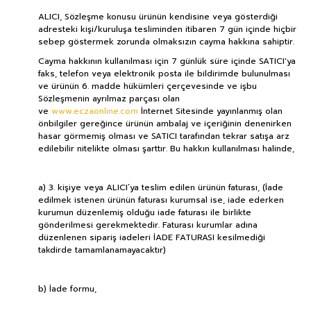
ALICI, Sözleşme konusu ürünün kendisine veya gösterdiği
adresteki kişi/kuruluşa tesliminden itibaren 7 gün içinde hiçbir
sebep göstermek zorunda olmaksızın cayma hakkına sahiptir.
Cayma hakkının kullanılması için 7 günlük süre içinde SATICI'ya
faks, telefon veya elektronik posta ile bildirimde bulunulması
ve ürünün 6. madde hükümleri çerçevesinde ve işbu
Sözleşmenin ayrılmaz parçası olan
ve
www.eczaonline.com
İnternet Sitesinde yayınlanmış olan
önbilgiler gereğince ürünün ambalaj ve içeriğinin denenirken
hasar görmemiş olması ve SATICI tarafından tekrar satışa arz
edilebilir nitelikte olması şarttır. Bu hakkın kullanılması halinde,
a) 3. kişiye veya ALICI’ya teslim edilen ürünün faturası, (İade
edilmek istenen ürünün faturası kurumsal ise, iade ederken
kurumun düzenlemiş olduğu iade faturası ile birlikte
gönderilmesi gerekmektedir. Faturası kurumlar adına
düzenlenen sipariş iadeleri İADE FATURASI kesilmediği
takdirde tamamlanamayacaktır)
b) İade formu,