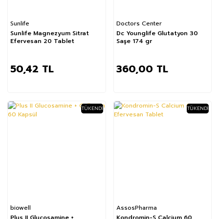
Sunlife
Doctors Center
Sunlife Magnezyum Sitrat
Dc Younglife Glutatyon 30
Efervesan 20 Tablet
Saşe 174 gr
50,42 TL
360,00 TL
TÜKENDI
TÜKENDI
biowell
AssosPharma
Plus II Glucosamine +
Kondromin-S Calcium 60