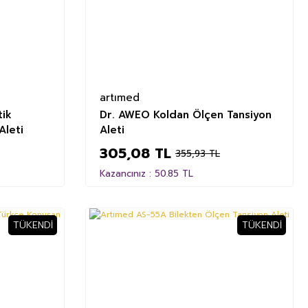
artımed
tik
Dr. AWEO Koldan Ölçen Tansiyon
Aleti
Aleti
305,08 TL
355,93 TL
Kazancınız : 50.85 TL
TÜKENDI
TÜKENDI
%5