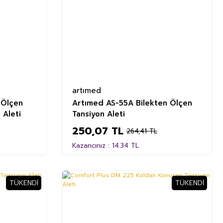
artımed
 Ölçen
Artımed AS-55A Bilekten Ölçen
 Aleti
Tansiyon Aleti
250,07 TL
264,41 TL
Kazancınız : 14.34 TL
TÜKENDI
TÜKENDI