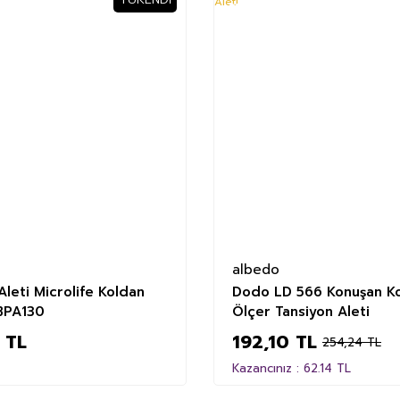
%24
albedo
Aleti Microlife Koldan
Dodo LD 566 Konuşan K
BPA130
Ölçer Tansiyon Aleti
 TL
192,10 TL
254,24 TL
Kazancınız : 62.14 TL