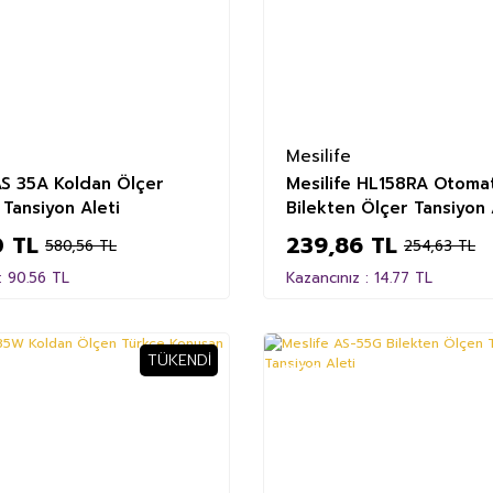
Mesilife
AS 35A Koldan Ölçer
Mesilife HL158RA Otoma
Tansiyon Aleti
Bilekten Ölçer Tansiyon 
 TL
239,86 TL
580,56 TL
254,63 TL
: 90.56 TL
Kazancınız : 14.77 TL
TÜKENDI
%29