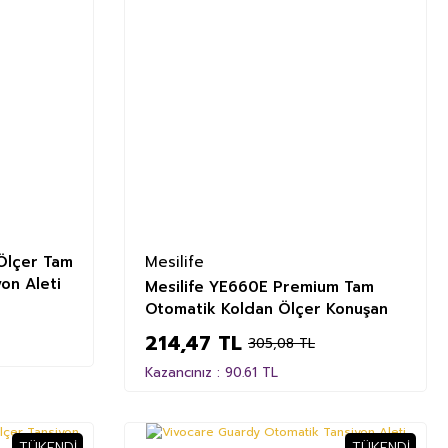
Ölçer Tam
Mesilife
on Aleti
Mesilife YE660E Premium Tam
Otomatik Koldan Ölçer Konuşan
Tansiyon Aleti
214,47 TL
305,08 TL
Kazancınız : 90.61 TL
TÜKENDI
TÜKENDI