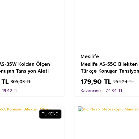
Mesilife
AS-35W Koldan Ölçen
Meslife AS-55G Bilekten
nuşan Tansiyon Aleti
Türkçe Konuşan Tansiyon
 TL
179,90 TL
305,08 TL
254,24 TL
: 19.42 TL
Kazancınız : 74.34 TL
TÜKENDI