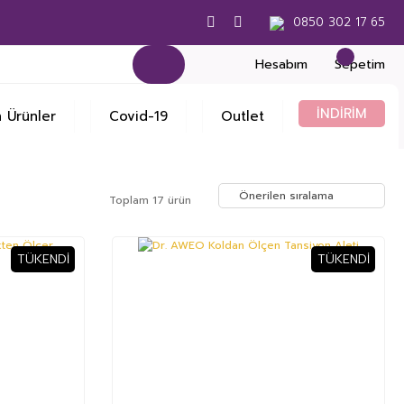
0850 302 17 65
Hesabım
Sepetim
İNDİRİM
 Ürünler
Covid-19
Outlet
Toplam 17 ürün
TÜKENDI
TÜKENDI
%14