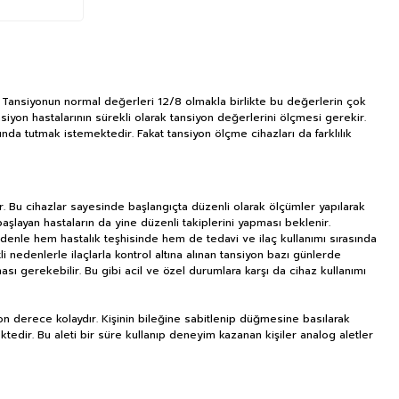
ır. Tansiyonun normal değerleri 12/8 olmakla birlikte bu değerlerin çok
nsiyon hastalarının sürekli olarak tansiyon değerlerini ölçmesi gerekir.
nda tutmak istemektedir. Fakat tansiyon ölçme cihazları da farklılık
r. Bu cihazlar sayesinde başlangıçta düzenli olarak ölçümler yapılarak
başlayan hastaların da yine düzenli takiplerini yapması beklenir.
edenle hem hastalık teşhisinde hem de tedavi ve ilaç kullanımı sırasında
 nedenlerle ilaçlarla kontrol altına alınan tansiyon bazı günlerde
ması gerekebilir. Bu gibi acil ve özel durumlara karşı da cihaz kullanımı
 son derece kolaydır. Kişinin bileğine sabitlenip düğmesine basılarak
ktedir. Bu aleti bir süre kullanıp deneyim kazanan kişiler analog aletler