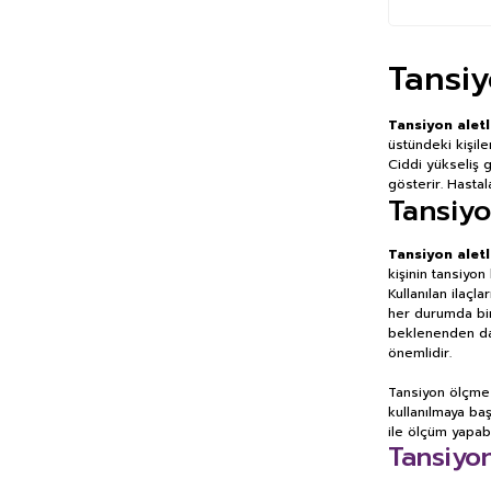
Tansiy
Tansiyon alet
üstündeki kişile
Ciddi yükseliş g
gösterir. Hastal
Tansiyo
Tansiyon alet
kişinin tansiyon
Kullanılan ilaç
her durumda bir 
beklenenden daha
önemlidir.
Tansiyon ölçme a
kullanılmaya baş
ile ölçüm yapab
Tansiyon