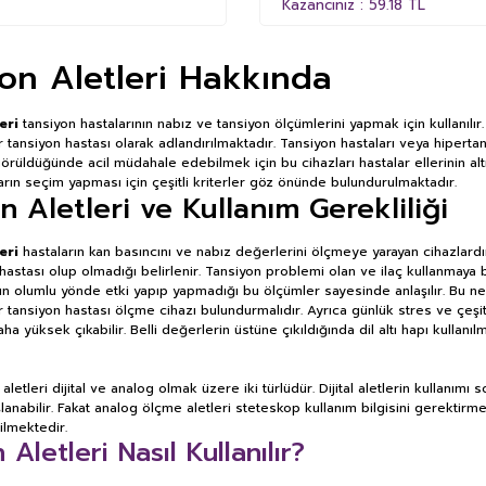
Kazancınız : 59.18 TL
on Aletleri Hakkında
leri
tansiyon hastalarının nabız ve tansiyon ölçümlerini yapmak için kullanıl
r tansiyon hastası olarak adlandırılmaktadır. Tansiyon hastaları veya hiperta
örüldüğünde acil müdahale edebilmek için bu cihazları hastalar ellerinin altı
arın seçim yapması için çeşitli kriterler göz önünde bulundurulmaktadır.
n Aletleri ve Kullanım Gerekliliği
leri
hastaların kan basıncını ve nabız değerlerini ölçmeye yarayan cihazlardı
 hastası olup olmadığı belirlenir. Tansiyon problemi olan ve ilaç kullanmaya 
ların olumlu yönde etki yapıp yapmadığı bu ölçümler sayesinde anlaşılır. Bu n
tansiyon hastası ölçme cihazı bulundurmalıdır. Ayrıca günlük stres ve çeşitli
 yüksek çıkabilir. Belli değerlerin üstüne çıkıldığında dil altı hapı kullanıl
letleri dijital ve analog olmak üzere iki türlüdür. Dijital aletlerin kullanımı
lanabilir. Fakat analog ölçme aletleri steteskop kullanım bilgisini gerektirme
ilmektedir.
 Aletleri Nasıl Kullanılır?