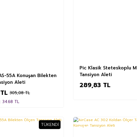
Pic Klasik Steteskoplu 
Tansiyon Aleti
AS-55A Konuşan Bilekten
siyon Aleti
289,83 TL
 TL
305,08 TL
: 34.68 TL
TÜKENDI
%20