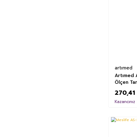
artımed
Artımed 
Ölçen Tan
270,41
Kazancınız 
%29