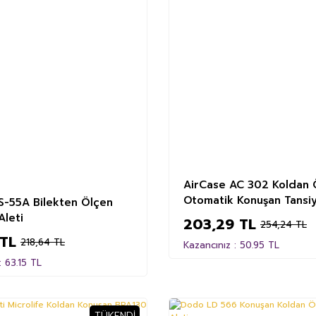
AirCase AC 302 Koldan 
Otomatik Konuşan Tansiy
S-55A Bilekten Ölçen
Aleti
203,29 TL
254,24 TL
 TL
218,64 TL
Kazancınız : 50.95 TL
: 63.15 TL
TÜKENDI