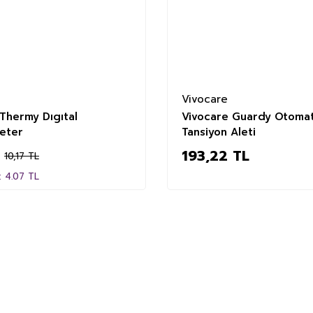
Vivocare
Thermy Dıgıtal
Vivocare Guardy Otomat
eter
Tansiyon Aleti
193,22 TL
10,17 TL
: 4.07 TL