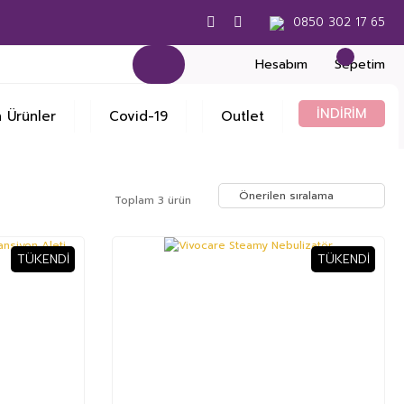
0850 302 17 65
Hesabım
Sepetim
İNDİRİM
 Ürünler
Covid-19
Outlet
Toplam 3 ürün
TÜKENDI
TÜKENDI
%17