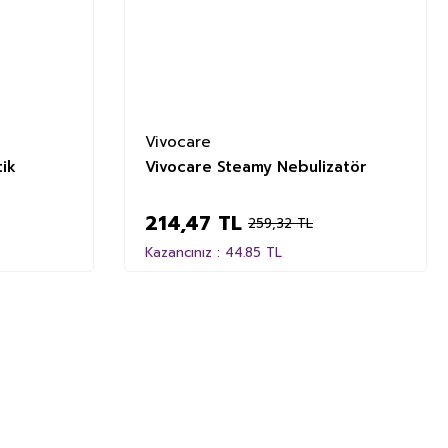
Vivocare
ik
Vivocare Steamy Nebulizatör
214,47 TL
259,32 TL
Kazancınız : 44.85 TL