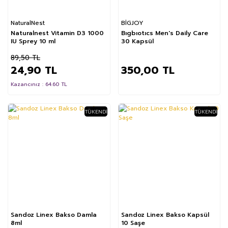
NaturalNest
BİGJOY
Naturalnest Vitamin D3 1000
Bıgbıotıcs Men's Daily Care
IU Sprey 10 ml
30 Kapsül
89,50 TL
24,90 TL
350,00 TL
Kazancınız : 64.60 TL
TÜKENDI
TÜKENDI
Sandoz Linex Bakso Damla
Sandoz Linex Bakso Kapsül
8ml
10 Saşe