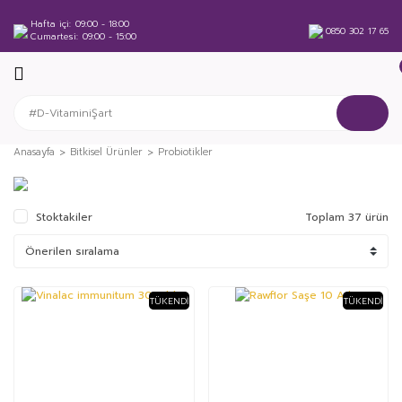
Hafta içi
09:00 - 18:00
0850 302 17 65
Cumartesi
09:00 - 15:00
Anasayfa
Bitkisel Ürünler
Probiotikler
Stoktakiler
Toplam 37 ürün
TÜKENDI
TÜKENDI
%53