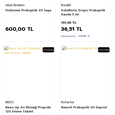
Abdi İbrahim
İhealth
Forbiome Probiyotik 20 Saşe
KidsBiotic Drops Probiyotik
Damla 5 ml
141,36 TL
600,00 TL
36,51 TL
Kazancınız : 104.85 TL
TÜKENDI
TÜKENDI
BEEO
RcFarma
Beeo Up Arı Ekmeği Propolis
Newvit Probiyotik 30 Kapsül
120 Emme Tablet