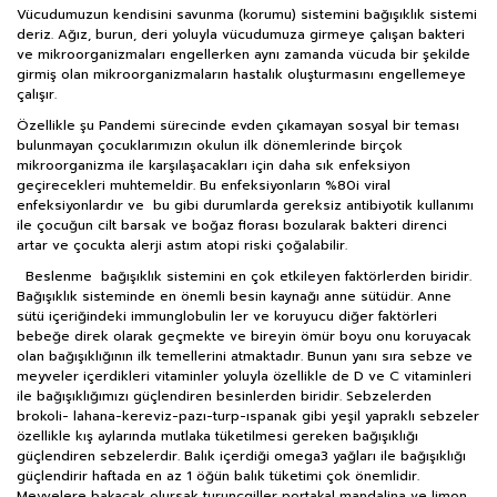
Vücudumuzun kendisini savunma (korumu) sistemini bağışıklık sistemi
deriz. Ağız, burun, deri yoluyla vücudumuza girmeye çalışan bakteri
ve mikroorganizmaları engellerken aynı zamanda vücuda bir şekilde
girmiş olan mikroorganizmaların hastalık oluşturmasını engellemeye
çalışır.
Özellikle şu Pandemi sürecinde evden çıkamayan sosyal bir teması
bulunmayan çocuklarımızın okulun ilk dönemlerinde birçok
mikroorganizma ile karşılaşacakları için daha sık enfeksiyon
geçirecekleri muhtemeldir. Bu enfeksiyonların %80i viral
enfeksiyonlardır ve bu gibi durumlarda gereksiz antibiyotik kullanımı
ile çocuğun cilt barsak ve boğaz florası bozularak bakteri direnci
artar ve çocukta alerji astım atopi riski çoğalabilir.
Beslenme bağışıklık sistemini en çok etkileyen faktörlerden biridir.
Bağışıklık sisteminde en önemli besin kaynağı anne sütüdür. Anne
sütü içeriğindeki immunglobulin ler ve koruyucu diğer faktörleri
bebeğe direk olarak geçmekte ve bireyin ömür boyu onu koruyacak
olan bağışıklığının ilk temellerini atmaktadır. Bunun yanı sıra sebze ve
meyveler içerdikleri vitaminler yoluyla özellikle de D ve C vitaminleri
ile bağışıklığımızı güçlendiren besinlerden biridir. Sebzelerden
brokoli- lahana-kereviz-pazı-turp-ıspanak gibi yeşil yapraklı sebzeler
özellikle kış aylarında mutlaka tüketilmesi gereken bağışıklığı
güçlendiren sebzelerdir. Balık içerdiği omega3 yağları ile bağışıklığı
güçlendirir haftada en az 1 öğün balık tüketimi çok önemlidir.
Meyvelere bakacak olursak turunçgiller portakal mandalina ve limon