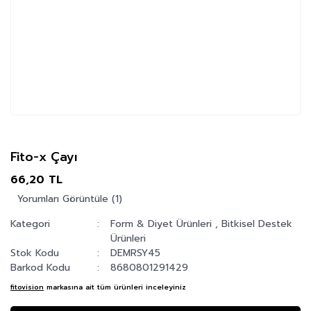
Fito-x Çayı
66,20 TL
Yorumları Görüntüle (1)
Kategori
Form & Diyet Ürünleri
,
Bitkisel Destek
Ürünleri
Stok Kodu
DEMRSY45
Barkod Kodu
8680801291429
fitovision
markasına ait tüm ürünleri inceleyiniz