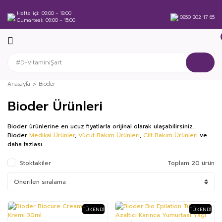
Hafta içi
09:00 - 18:00
0850 302 17 65
Cumartesi
09:00 - 15:00
Anasayfa
Bioder
Bioder Ürünleri
Bioder ürünlerine en ucuz fiyatlarla orijinal olarak ulaşabilirsiniz.
Bioder
Medikal Ürünler
,
Vücut Bakım Ürünleri
,
Cilt Bakım Ürünleri
ve
daha fazlası.
Stoktakiler
Toplam 20 ürün
TÜKENDI
TÜKENDI
%27