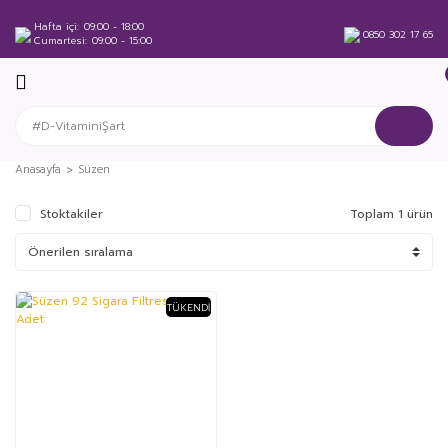
Hafta içi
09:00 - 18:00
0850 302 17 65
Cumartesi
09:00 - 15:00
Anasayfa
Süzen
Stoktakiler
Toplam 1 ürün
TÜKENDI
%26