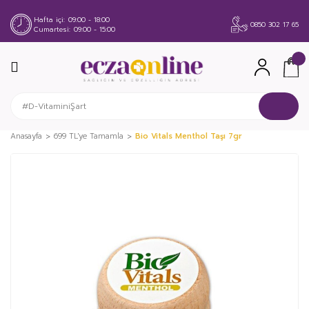
Hafta içi
09:00 - 18:00
0850 302 17 65
Cumartesi
09:00 - 15:00
Anasayfa
699 TL'ye Tamamla
Bio Vitals Menthol Taşı 7gr
%20