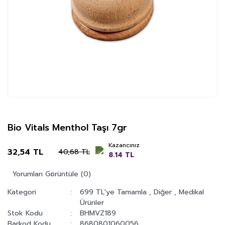
Bio Vitals Menthol Taşı 7gr
Kazancınız
32,54 TL
40,68 TL
8.14 TL
Yorumları Görüntüle (0)
Kategori
699 TL'ye Tamamla
,
Diğer
,
Medikal
Ürünler
Stok Kodu
BHMVZ189
Barkod Kodu
8680801060056