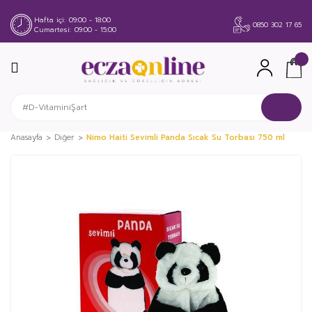
Hafta içi
09:00 - 18:00
0850 302 17 65
Cumartesi
09:00 - 15:00
Anasayfa
Diğer
Nimo Haiti Sevimli Panda Sıcak Su Torbası 750 ml