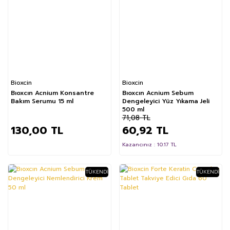
Bioxcin
Bioxcin
Bıoxcın Acnium Konsantre
Bıoxcın Acnium Sebum
Bakım Serumu 15 ml
Dengeleyici Yüz Yıkama Jeli
500 ml
71,08 TL
130,00 TL
60,92 TL
Kazancınız : 10.17 TL
TÜKENDI
TÜKENDI
%13