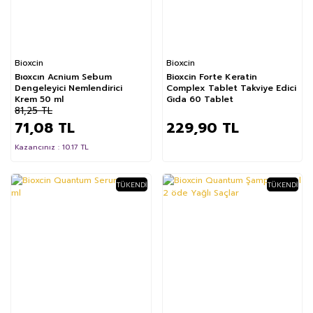
Bioxcin
Bioxcin
Bıoxcın Acnium Sebum
Bioxcin Forte Keratin
Dengeleyici Nemlendirici
Complex Tablet Takviye Edici
Krem 50 ml
Gıda 60 Tablet
81,25 TL
71,08 TL
229,90 TL
Kazancınız : 10.17 TL
TÜKENDI
TÜKENDI