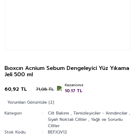
Bıoxcın Acnium Sebum Dengeleyici Yüz Yıkama
Jeli 500 ml
Kazancınız
60,92 TL
71,08 TL
10.17 TL
Yorumları Görüntüle (2)
Kategori
Cilt Bakımı
,
Temizleyiciler - Arındırıcılar
,
Siyah Noktalı Ciltler
,
Yağlı ve Sorunlu
Ciltler
Stok Kodu
BEFJQV12