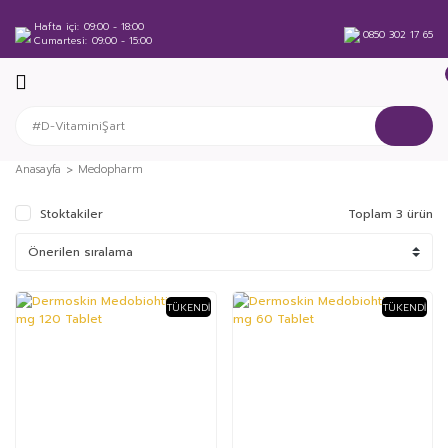
Hafta içi
09:00 - 18:00
0850 302 17 65
Cumartesi
09:00 - 15:00
Anasayfa
Medopharm
Stoktakiler
Toplam 3 ürün
TÜKENDI
TÜKENDI