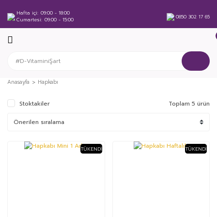
Hafta içi
09:00 - 18:00
0850 302 17 65
Cumartesi
09:00 - 15:00
Anasayfa
Hapkabı
Stoktakiler
Toplam 5 ürün
TÜKENDI
TÜKENDI
%51