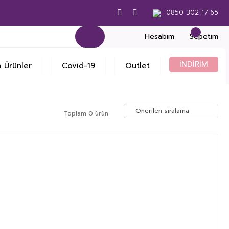
0850 302 17 65
Hesabım
Sepetim
İNDİRİM
 Ürünler
Covid-19
Outlet
Toplam 0 ürün