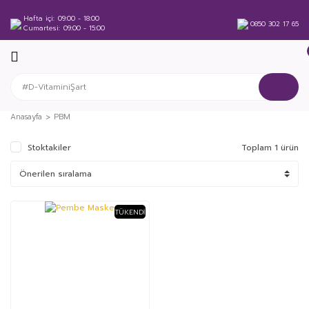
Hafta içi
09:00 - 18:00
0850 302 17 65
Cumartesi
09:00 - 15:00
Anasayfa
PBM
Stoktakiler
Toplam 1 ürün
TÜKENDI