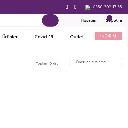
0850 302 17 65
Hesabım
Sepetim
İNDİRİM
 Ürünler
Covid-19
Outlet
Toplam 0 ürün