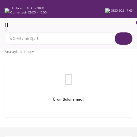
Hafta içi
09:00 - 18:00
0850 302 17 65
Cumartesi
09:00 - 15:00
Anasayfa
İnneov
Ürün Bulunamadı.