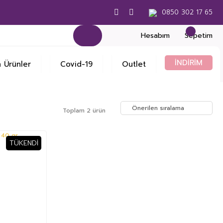
0850 302 17 65
Hesabım
Sepetim
İNDİRİM
 Ürünler
Covid-19
Outlet
Toplam 2 ürün
TÜKENDI