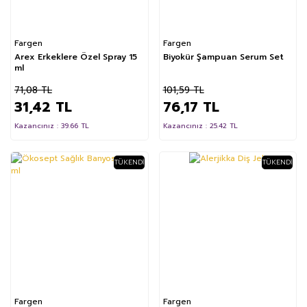
Fargen
Fargen
Arex Erkeklere Özel Spray 15
Biyokür Şampuan Serum Set
ml
71,08 TL
101,59 TL
31,42 TL
76,17 TL
Kazancınız : 39.66 TL
Kazancınız : 25.42 TL
TÜKENDI
TÜKENDI
Fargen
Fargen