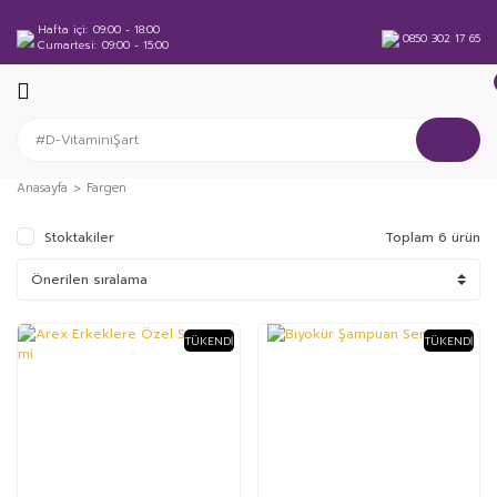
Hafta içi
09:00 - 18:00
0850 302 17 65
Cumartesi
09:00 - 15:00
Anasayfa
Fargen
Stoktakiler
Toplam 6 ürün
TÜKENDI
TÜKENDI
%56
%25