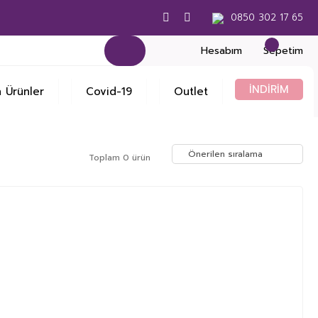
0850 302 17 65
Hesabım
Sepetim
İNDİRİM
 Ürünler
Covid-19
Outlet
Toplam 0 ürün