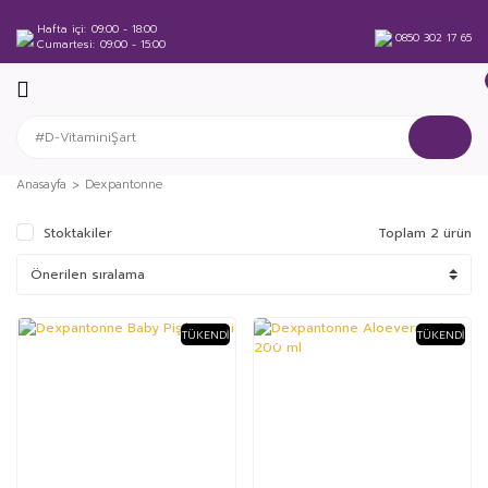
Hafta içi
09:00 - 18:00
0850 302 17 65
Cumartesi
09:00 - 15:00
Anasayfa
Dexpantonne
Stoktakiler
Toplam 2 ürün
TÜKENDI
TÜKENDI
%6