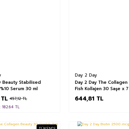
y
Day 2 Day
 Beauty Stabilised
Day 2 Day The Collagen
 %10 Serum 30 ml
Fish Kollajen 30 Saşe x 7
 TL
644,81 TL
457,12 TL
: 182.64 TL
TÜKENDI