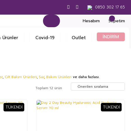
0850 302 17 65
Hesabım
Sepetim
İNDİRİM
 Ürünler
Covid-19
Outlet
er
,
Cilt Bakım Ürünleri
,
Saç Bakım Ürünleri
ve daha fazlası.
Toplam 12 ürün
TÜKENDI
TÜKENDI
%33