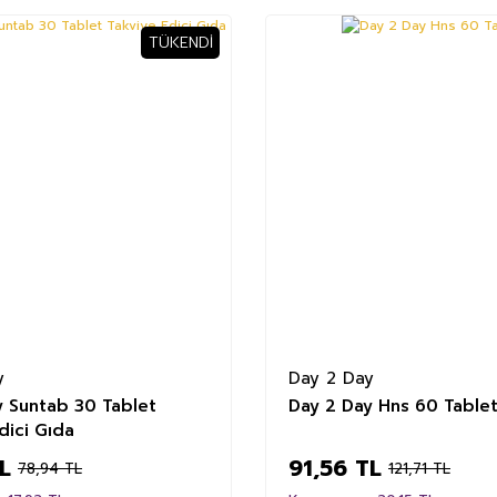
TÜKENDI
%25
y
Day 2 Day
y Suntab 30 Tablet
Day 2 Day Hns 60 Table
dici Gıda
L
91,56 TL
78,94 TL
121,71 TL