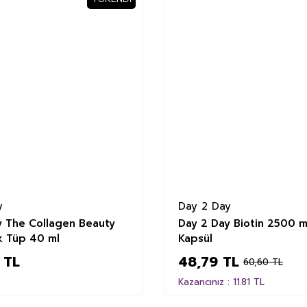
%19
y
Day 2 Day
y The Collagen Beauty
Day 2 Day Biotin 2500 
k Tüp 40 ml
Kapsül
 TL
48,79 TL
60,60 TL
Kazancınız : 11.81 TL