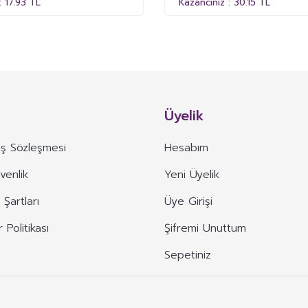
: 17.93 TL
Kazancınız : 30.15 TL
Üyelik
ış Sözleşmesi
Hesabım
üvenlik
Yeni Üyelik
 Şartları
Üye Girişi
r Politikası
Şifremi Unuttum
Sepetiniz