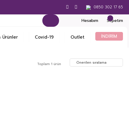
0850 302 17 65
Hesabım
Sepetim
İNDİRİM
 Ürünler
Covid-19
Outlet
Toplam 1 ürün