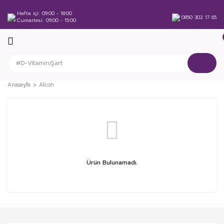
Hafta içi
09:00 - 18:00
0850 302 17 65
Cumartesi
09:00 - 15:00
Anasayfa
Alcon
Ürün Bulunamadı.