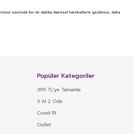
nızın üzerinde bir-iki dakika dairesel hareketlerle gezdiriniz, daha
NITIM VE SAĞLIK BEYANI İLE
n, mineral, protein, karbonhidrat, lif, yağ asidi, amino asit gibi
 ve benzeri maddelerin konsantre veya ekstraktlarının tek başına veya
Popüler Kategoriler
 alım dozu belirlenmiş ürünleri ifade eder.
399 TL'ye Tamamla
veya böyle özelliklere atıfta bulunan ifadeler yer alamaz.
3 Al 2 Öde
, ima eden veya vurgulayan ifadeler yer alamaz.
Covid-19
Outlet