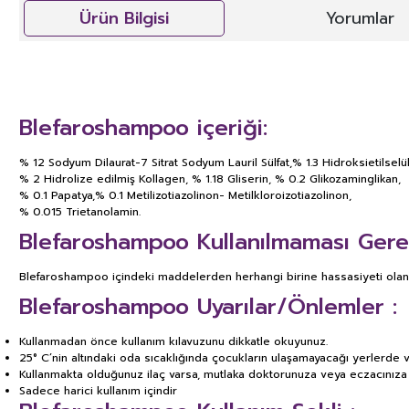
Ürün Bilgisi
Yorumlar
Blefaroshampoo içeriği:
% 12 Sodyum Dilaurat-7 Sitrat Sodyum Lauril Sülfat,% 1.3 Hidroksietilselü
% 2 Hidrolize edilmiş Kollagen, % 1.18 Gliserin, % 0.2 Glikozaminglikan,
% 0.1 Papatya,% 0.1 Metilizotiazolinon- Metilkloroizotiazolinon,
% 0.015 Trietanolamin.
Blefaroshampoo Kullanılmaması Gere
Blefaroshampoo içindeki maddelerden herhangi birine hassasiyeti olan k
Blefaroshampoo Uyarılar/Önlemler :
Kullanmadan önce kullanım kılavuzunu dikkatle okuyunuz.
25° C’nin altındaki oda sıcaklığında çocukların ulaşamayacağı yerlerde v
Kullanmakta olduğunuz ilaç varsa, mutlaka doktorunuza veya eczacınıza b
Sadece harici kullanım içindir