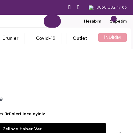
0850 302 17 65
Hesabım
Sepetim
İNDİRİM
 Ürünler
Covid-19
Outlet
ğı
8
m ürünleri inceleyiniz
Gelince Haber Ver