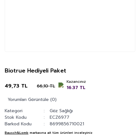
Biotrue Hediyeli Paket
Kazancınız
49,73 TL
66,10 TL
16.37 TL
Yorumları Görüntüle (0)
Kategori
Göz Sağlığı
Stok Kodu
ECZ6977
Barkod Kodu
8699856710021
Bausch&Lomb
markasına ait tüm ürünleri inceleyiniz