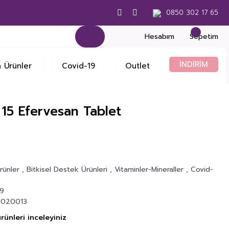
0850 302 17 65
Hesabım
Sepetim
İNDİRİM
 Ürünler
Covid-19
Outlet
15 Efervesan Tablet
Ürünler
,
Bitkisel Destek Ürünleri
,
Vitaminler-Mineraller
,
Covid-
9
020013
rünleri inceleyiniz