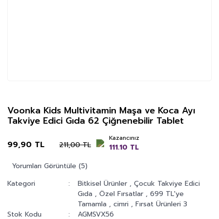
Voonka Kids Multivitamin Maşa ve Koca Ayı
Takviye Edici Gıda 62 Çiğnenebilir Tablet
Kazancınız
99,90 TL
211,00 TL
111.10 TL
Yorumları Görüntüle (5)
Kategori
Bitkisel Ürünler
,
Çocuk Takviye Edici
Gıda
,
Özel Fırsatlar
,
699 TL'ye
Tamamla
,
cimri
,
Fırsat Ürünleri 3
Stok Kodu
AGMSVX56