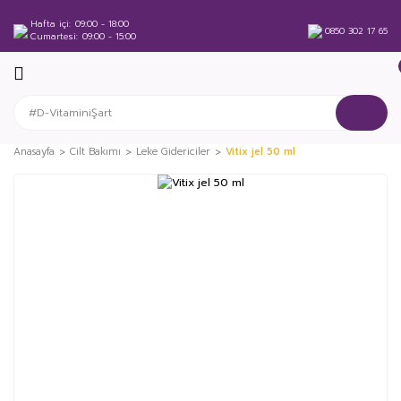
Hafta içi
09:00 - 18:00
0850 302 17 65
Cumartesi
09:00 - 15:00
Anasayfa
Cilt Bakımı
Leke Gidericiler
Vitix jel 50 ml