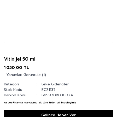
Vitix jel 50 ml
1.050,00 TL
Yorumları Görüntüle (1)
Kategori
Leke Gidericiler
Stok Kodu
ECZ1137
Barkod Kodu
8699708030024
AssosPharma
markasına ait tüm ürünleri inceleyiniz
Gelince Haber Ver