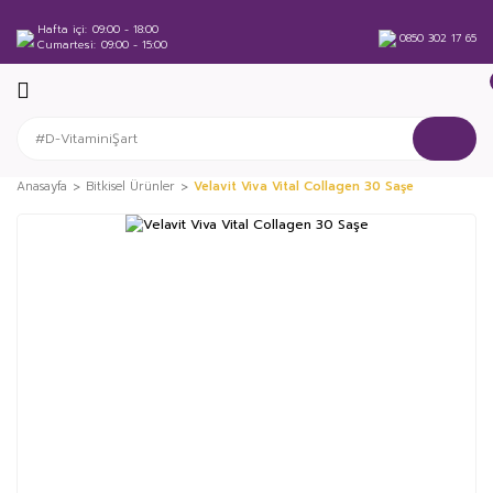
Hafta içi
09:00 - 18:00
0850 302 17 65
Cumartesi
09:00 - 15:00
Anasayfa
Bitkisel Ürünler
Velavit Viva Vital Collagen 30 Saşe
%33