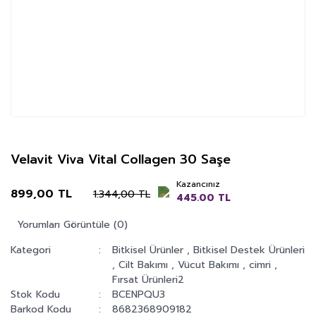
Velavit Viva Vital Collagen 30 Saşe
Kazancınız
899,00 TL
1.344,00 TL
445.00 TL
Yorumları Görüntüle (0)
Kategori
Bitkisel Ürünler
,
Bitkisel Destek Ürünleri
,
Cilt Bakımı
,
Vücut Bakımı
,
cimri
,
Fırsat Ürünleri2
Stok Kodu
BCENPQU3
Barkod Kodu
8682368909182