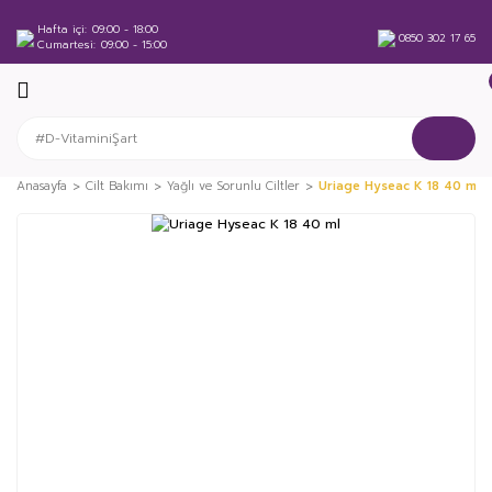
Hafta içi
09:00 - 18:00
0850 302 17 65
Cumartesi
09:00 - 15:00
Anasayfa
Cilt Bakımı
Yağlı ve Sorunlu Ciltler
Uriage Hyseac K 18 40 ml
%15