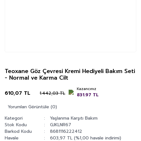
Teoxane Göz Çevresi Kremi Hediyeli Bakım Seti
- Normal ve Karma Cilt
Kazancınız
610,07 TL
1.442,03 TL
831.97 TL
Yorumları Görüntüle (0)
Kategori
Yaşlanma Karşıtı Bakım
Stok Kodu
GJKLNR67
Barkod Kodu
8681116222412
Havale
603,97 TL (%1,00 havale indirimi)