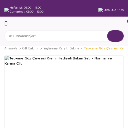
Hafta içi
09:00 - 18:00
0850 302 17 65
Cumartesi
09:00 - 15:00
Anasayfa
Cilt Bakımı
Yaşlanma Karşıtı Bakım
Teoxane Göz Çevresi Kremi
%58