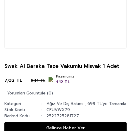
Swak Al Baraka Taze Vakumlu Misvak 1 Adet
Kazancınız
7,02 TL
8,14 TL
1.12 TL
Yorumları Görüntüle (0)
Kategori
Ağız Ve Diş Bakımı
,
699 TL'ye Tamamla
Stok Kodu
CFUVWX79
Barkod Kodu
2522725281727
Gelince Haber Ver