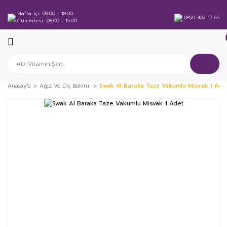
Hafta içi
09:00 - 18:00
0850 302 17 65
Cumartesi
09:00 - 15:00
Anasayfa
Ağız Ve Diş Bakımı
Swak Al Baraka Taze Vakumlu Misvak 1 Ade
%14