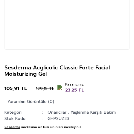
Sesderma Acglicolic Classic Forte Facial
Moisturizing Gel
Kazancınız
105,91 TL
129,15 TL
23.25 TL
Yorumları Görüntüle (0)
Kategori
Onarıcılar
,
Yaşlanma Karşıtı Bakım
Stok Kodu
GHPSUZ23
Sesderma
markasına ait tüm ürünleri inceleyiniz