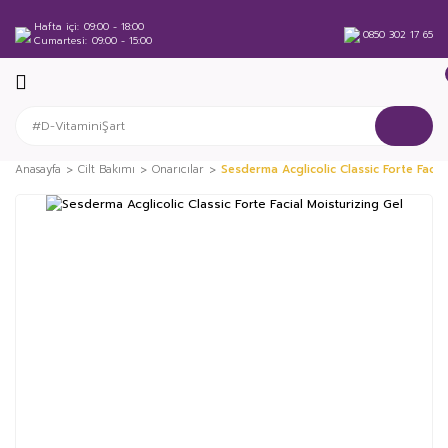
Hafta içi
09:00 - 18:00
0850 302 17 65
Cumartesi
09:00 - 15:00
Anasayfa
Cilt Bakımı
Onarıcılar
Sesderma Acglicolic Classic Forte Facia
%18