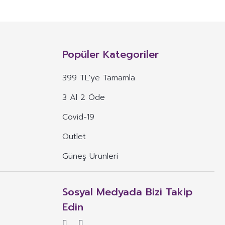
NITIM VE SAĞLIK BEYANI İLE
n, mineral, protein, karbonhidrat, lif, yağ asidi, amino asit gibi
 ve benzeri maddelerin konsantre veya ekstraktlarının tek başına veya
Popüler Kategoriler
 alım dozu belirlenmiş ürünleri ifade eder.
399 TL'ye Tamamla
veya böyle özelliklere atıfta bulunan ifadeler yer alamaz.
3 Al 2 Öde
, ima eden veya vurgulayan ifadeler yer alamaz.
Covid-19
Outlet
Güneş Ürünleri
Sosyal Medyada Bizi Takip
Edin