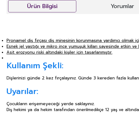
Ürün Bilgisi
Yorumlar
Pronamel diş fırçası diş minesinin korunmasına yardımcı olmak içi
Esnek jel yastığı ve mikro ince yumuşuk kılları sayesinde etkin ve 
Asit erozyonu riski altındaki kişiler için tasarlanmıştır.
Kullanım Şekli:
Dişlerinizi günde 2 kez fırçalayınız. Günde 3 kereden fazla kul
Uyarılar:
Çocukların erişemeyeceği yerde saklayınız.
Diş hekimi ya da hekim tarafından önerilmedikçe 12 yaş ve altında