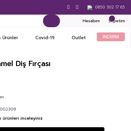
0850 302 17 65
Hesabım
Sepetim
İNDİRİM
 Ürünler
Covid-19
Outlet
el Diş Fırçası
arı
3002309
 ürünleri inceleyiniz