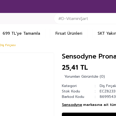
699 TL'ye Tamamla
Fırsat Ürünleri
SKT Yakın
iş Fırçası
Sensodyne Pronam
25,41 TL
Yorumları Görüntüle (0)
Kategori
Diş Fırçal
Stok Kodu
ECZ8233
Barkod Kodu
869954
Sensodyne
markasına ait tüm