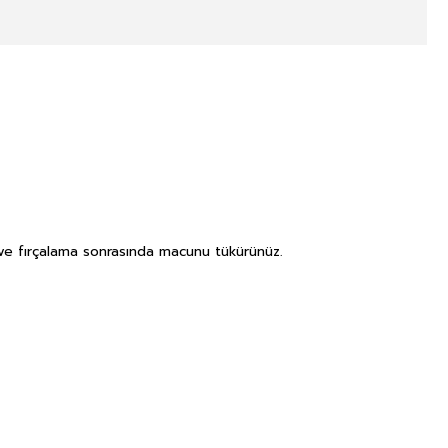
t
z ve fırçalama sonrasında macunu tükürünüz.