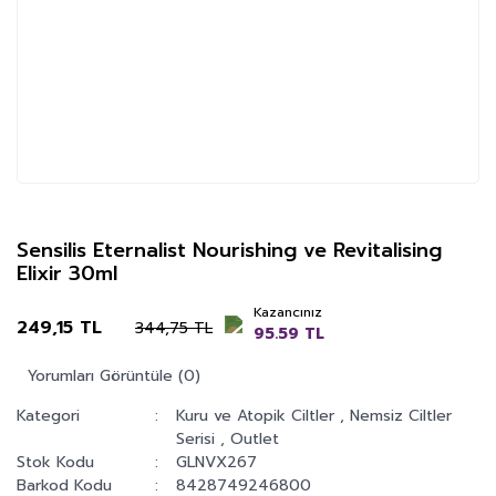
Sensilis Eternalist Nourishing ve Revitalising
Elixir 30ml
Kazancınız
249,15 TL
344,75 TL
95.59 TL
Yorumları Görüntüle (0)
Kategori
Kuru ve Atopik Ciltler
,
Nemsiz Ciltler
Serisi
,
Outlet
Stok Kodu
GLNVX267
Barkod Kodu
8428749246800