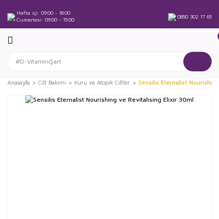
Hafta içi
09:00 - 18:00
0850 302 17 65
Cumartesi
09:00 - 15:00
Anasayfa
Cilt Bakımı
Kuru ve Atopik Ciltler
Sensilis Eternalist Nourishing
%28