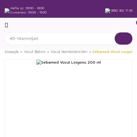
Hafta içi
09:00 - 18:00
0850 302 17 65
Cumartesi
09:00 - 15:00
Anasayfa
Vücut Bakımı
Vücut Nemlendiricileri
Sebamed Vücut Losyonu
%3