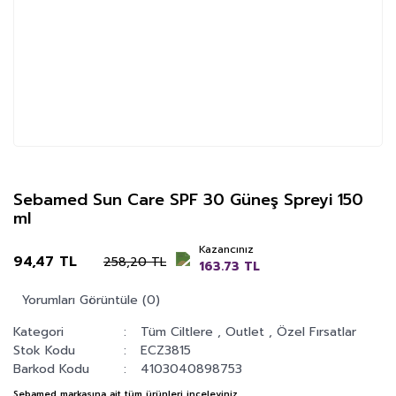
Sebamed Sun Care SPF 30 Güneş Spreyi 150
ml
Kazancınız
94,47 TL
258,20 TL
163.73 TL
Yorumları Görüntüle (0)
Kategori
Tüm Ciltlere
,
Outlet
,
Özel Fırsatlar
Stok Kodu
ECZ3815
Barkod Kodu
4103040898753
Sebamed
markasına ait tüm ürünleri inceleyiniz