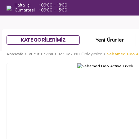
Hafta içi
09:00 - 18:00
Cumartesi
09:00 - 15:00
KATEGORİLERİMİZ
Yeni Ürünler
Anasayfa
Vücut Bakımı
Ter Kokusu Önleyiciler
Sebamed Deo Ac
%3