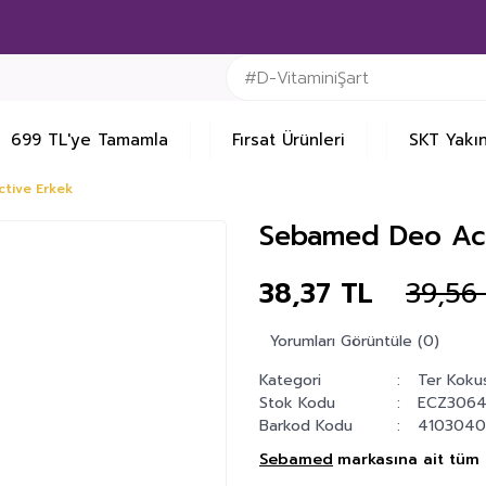
699 TL'ye Tamamla
Fırsat Ürünleri
SKT Yakın
tive Erkek
Sebamed Deo Act
38,37 TL
39,56
Yorumları Görüntüle (0)
Kategori
Ter Kokus
Stok Kodu
ECZ306
Barkod Kodu
4103040
Sebamed
markasına ait tüm ü