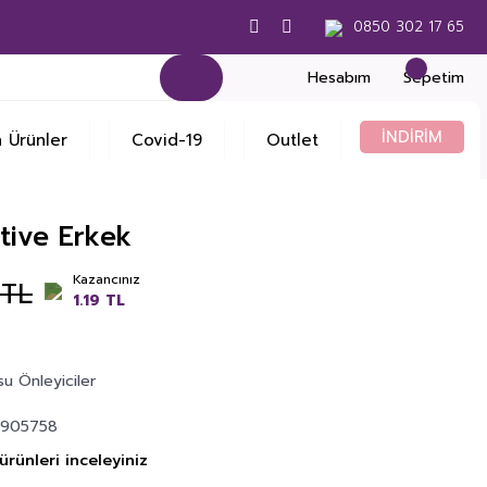
0850 302 17 65
Hesabım
Sepetim
İNDİRİM
 Ürünler
Covid-19
Outlet
ive Erkek
Kazancınız
 TL
1.19 TL
u Önleyiciler
4
905758
rünleri inceleyiniz