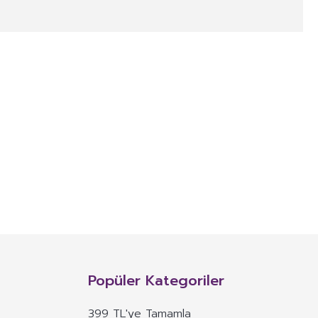
NITIM VE SAĞLIK BEYANI İLE
n, mineral, protein, karbonhidrat, lif, yağ asidi, amino asit gibi
 ve benzeri maddelerin konsantre veya ekstraktlarının tek başına veya
Popüler Kategoriler
 alım dozu belirlenmiş ürünleri ifade eder.
399 TL'ye Tamamla