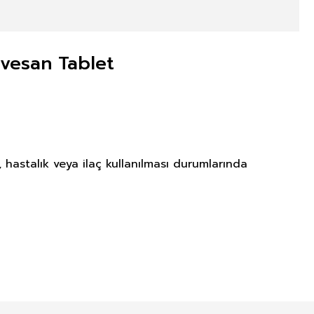
rvesan Tablet
 hastalık veya ilaç kullanılması durumlarında
NITIM VE SAĞLIK BEYANI İLE