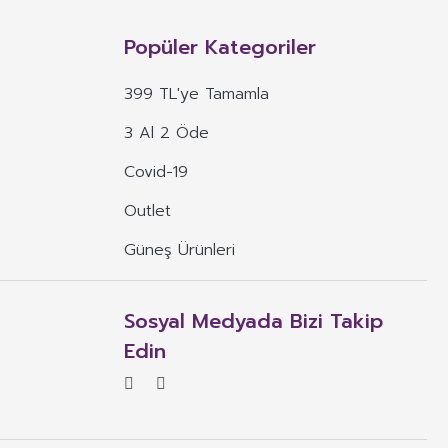
n, mineral, protein, karbonhidrat, lif, yağ asidi, amino asit gibi
 ve benzeri maddelerin konsantre veya ekstraktlarının tek başına veya
Popüler Kategoriler
 alım dozu belirlenmiş ürünleri ifade eder.
399 TL'ye Tamamla
veya böyle özelliklere atıfta bulunan ifadeler yer alamaz.
3 Al 2 Öde
, ima eden veya vurgulayan ifadeler yer alamaz.
Covid-19
Outlet
Güneş Ürünleri
Sosyal Medyada Bizi Takip
Edin
rün için gerekli olması durumunda bu ifadeyi daha kısıtlayıcı ifadeler.