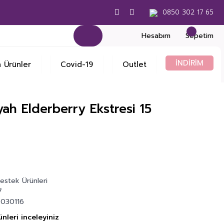
0850 302 17 65
Hesabım
Sepetim
İNDİRİM
 Ürünler
Covid-19
Outlet
ah Elderberry Ekstresi 15
Destek Ürünleri
7
030116
nleri inceleyiniz