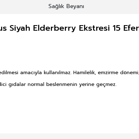
Sağlık Beyanı
s Siyah Elderberry Ekstresi 15 Efe
ilmesi amacıyla kullanılmaz. Hamilelik, emzirme dönemi,
dici gıdalar normal beslenmenin yerine geçmez.
E DERMOKOZMETİK ÜRÜNLERİNDE TA
Bu ürüne ilk yorumu siz yapın!