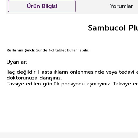
Ürün Bilgisi
Yorumlar
Sambucol Plu
Kullanım Şekli:
Günde 1-3 tablet kullanılabilir.
Uyarılar:
İlaç değildir.
Hastalıkların önlenmesinde veya tedavi ed
doktorunuza danışınız.
Tavsiye edilen günlük porsiyonu aşmayınız. Takviye e
GIDA TAKVİYELERİ, KOZMETİK V
İLGİLİ ÖNEMLİ UYARI